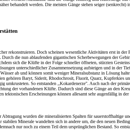
äher behandelt werden. Die meisten Gänge stehen seiger (senkrecht) i
stätten
 sicher rekonstruieren. Doch scheinen wesentliche Aktivitäten erst in 
n. Durch die nun ablaufenden gigantischen Scherbewegungen der Gebirgs
chdem sich die Klüfte in der Folge schneller öffneten, stürzten Gestei
sungen unterschiedlicher Zusammensetzung aufsteigen und in der Tief
 Wässer ab und können somit weniger Mineralsubstanz in Lösung halten.
n gehören Baryt, Siderit, Rhodochrosit, Fluorit, Quarz, Kupferkies und
agig umkrusteten. So entstanden ,,Kokardenerze''. Auch nach der pri
Richtung der vorhandenen Klüfte. Dadurch sind diese Gänge an den Kreu
 tektonischen Erscheinungen können allesamt sehr augenfällig in der 
 Abtragung wurden die mineralisierten Spalten für sauerstoffhaltige u
hr stabilen Minerale wandelten sich in andere um, die den neuen Bedin
emnach nur noch zu einem Teil dem ursprünglichen Bestand. So entstand