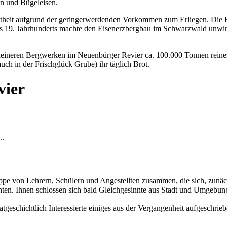
en und Bügeleisen.
mtheit aufgrund der geringerwerdenden Vorkommen zum Erliegen. Die 
s 19. Jahrhunderts machte den Eisenerzbergbau im Schwarzwald unwirt
eineren Bergwerken im Neuenbürger Revier ca. 100.000 Tonnen reines
ch in der Frischglück Grube) ihr täglich Brot.
vier
..
e von Lehrern, Schülern und Angestellten zusammen, die sich, zunäch
chten. Ihnen schlossen sich bald Gleichgesinnte aus Stadt und Umgebun
tgeschichtlich Interessierte einiges aus der Vergangenheit aufgeschrie