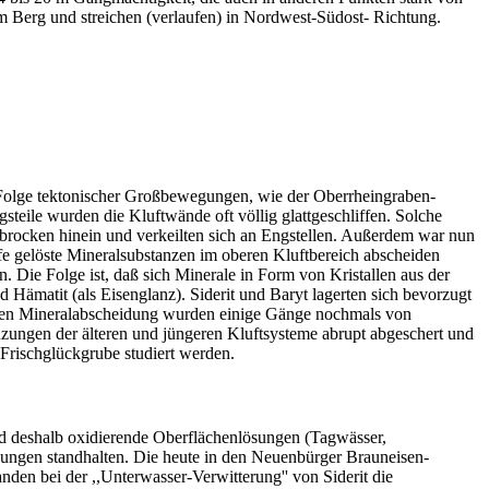
m Berg und streichen (verlaufen) in Nordwest-Südost- Richtung.
der Folge tektonischer Großbewegungen, wie der Oberrheingraben-
teile wurden die Kluftwände oft völlig glattgeschliffen. Solche
nsbrocken hinein und verkeilten sich an Engstellen. Außerdem war nun
e gelöste Mineralsubstanzen im oberen Kluftbereich abscheiden
 Die Folge ist, daß sich Minerale in Form von Kristallen aus der
 Hämatit (als Eisenglanz). Siderit und Baryt lagerten sich bevorzugt
mären Mineralabscheidung wurden einige Gänge nochmals von
zungen der älteren und jüngeren Kluftsysteme abrupt abgeschert und
Frischglückgrube studiert werden.
nd deshalb oxidierende Oberflächenlösungen (Tagwässer,
gungen standhalten. Die heute in den Neuenbürger Brauneisen-
en bei der ,,Unterwasser-Verwitterung'' von Siderit die