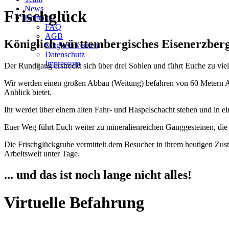
News
Frischglück
Kontakt
FAQ
AGB
Königlich württembergisches Eisenerzber
Mitglied werden
Datenschutz
Impressum
Der Rundgang erstreckt sich über drei Sohlen und führt Euche zu vi
Wir werden einen großen Abbau (Weitung) befahren von 60 Metern Au
Anblick bietet.
Ihr werdet über einem alten Fahr- und Haspelschacht stehen und in ei
Euer Weg führt Euch weiter zu mineralienreichen Ganggesteinen, die i
Die Frischglückgrube vermittelt dem Besucher in ihrem heutigen Zusta
Arbeitswelt unter Tage.
... und das ist noch lange nicht alles!
Virtuelle Befahrung