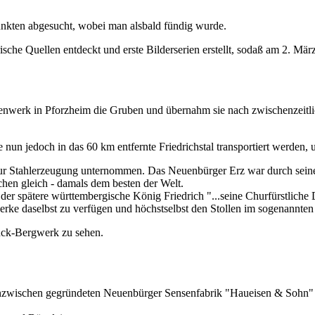
nkten abgesucht, wobei man alsbald fündig wurde.
ische Quellen entdeckt und erste Bilderserien erstellt, sodaß am 2. Mär
werk in Pforzheim die Gruben und übernahm sie nach zwischenzeitlich
un jedoch in das 60 km entfernte Friedrichstal transportiert werden, 
zur Stahlerzeugung unternommen. Das Neuenbürger Erz war durch sein
chen gleich - damals dem besten der Welt.
 der spätere württembergische König Friedrich "...seine Churfürstlich
rke daselbst zu verfügen und höchstselbst den Stollen im sogenannten 
lück-Bergwerk zu sehen.
nzwischen gegründeten Neuenbürger Sensenfabrik "Haueisen & Sohn" z