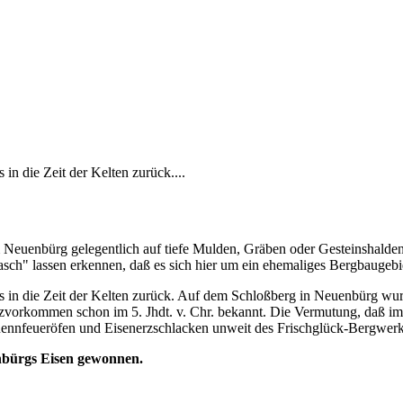
in die Zeit der Kelten zurück....
Neuenbürg gelegentlich auf tiefe Mulden, Gräben oder Gesteinshalde
h" lassen erkennen, daß es sich hier um ein ehemaliges Bergbaugebie
s in die Zeit der Kelten zurück. Auf dem Schloßberg in Neuenbürg wu
zvorkommen schon im 5. Jhdt. v. Chr. bekannt. Die Vermutung, daß im
ennfeueröfen und Eisenerzschlacken unweit des Frischglück-Bergwerke
bürgs Eisen gewonnen.