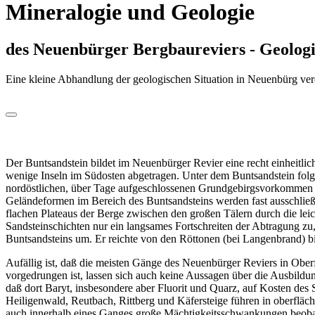
Mineralogie und Geologie
des Neuenbürger Bergbaureviers - Geologi
Eine kleine Abhandlung der geologischen Situation in Neuenbürg ver
Der Buntsandstein bildet im Neuenbürger Revier eine recht einheitli
wenige Inseln im Südosten abgetragen. Unter dem Buntsandstein folg
nordöstlichen, über Tage aufgeschlossenen Grundgebirgsvorkommen f
Geländeformen im Bereich des Buntsandsteins werden fast ausschließli
flachen Plateaus der Berge zwischen den großen Tälern durch die leic
Sandsteinschichten nur ein langsames Fortschreiten der Abtragung zu
Buntsandsteins um. Er reichte von den Röttonen (bei Langenbrand) bis
Aufällig ist, daß die meisten Gänge des Neuenbürger Reviers in Oberf
vorgedrungen ist, lassen sich auch keine Aussagen über die Ausbild
daß dort Baryt, insbesondere aber Fluorit und Quarz, auf Kosten des 
Heiligenwald, Reutbach, Rittberg und Käfersteige führen in oberflä
auch innerhalb eines Ganges große Mächtigkeitsschwankungen beobac