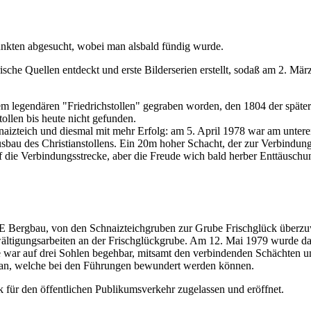
nkten abgesucht, wobei man alsbald fündig wurde.
che Quellen entdeckt und erste Bilderserien erstellt, sodaß am 2. März
m legendären "Friedrichstollen" gegraben worden, den 1804 der später
tollen bis heute nicht gefunden.
izteich und diesmal mit mehr Erfolg: am 5. April 1978 war am untere
sbau des Christianstollens. Ein 20m hoher Schacht, der zur Verbindungss
 die Verbindungsstrecke, aber die Freude wich bald herber Enttäuschung
E Bergbau, von den Schnaizteichgruben zur Grube Frischglück überzu
fwältigungsarbeiten an der Frischglückgrube. Am 12. Mai 1979 wurde 
be war auf drei Sohlen begehbar, mitsamt den verbindenden Schächten 
e an, welche bei den Führungen bewundert werden können.
für den öffentlichen Publikumsverkehr zugelassen und eröffnet.