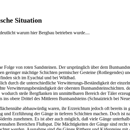
sche Situation
deutlicht warum hier Bergbau betrieben wurde....
che Folge von roten Sandsteinen. Der ursprünglich über dem Buntsands
en geringer mächtige Schichten permischer Gesteine (Rotliegendes) un
inden sich im Eyachtal und bei Wildbad.
ch durch die unterschiedliche Verwitterungs-Beständigkeit der einzeln
hte Verwitterungsbeständigkeit der obersten Buntsandsteinschichten. de
, wodurch steile Bergflanken im unmittelbaren Bereich der Täler erzeu
 ins obere Drittel des Mittleren Buntsandsteins (Schnaizteich bei Neu
lächennähe abbauwürdig waren, ihr Erzreichtum jedoch oft bereits in g
ung und Erzführung der Gänge in tieferen Schichten machen. Doch ist
Siderits zunehmen. Es ist aber auch möglich, daß viele Gänge unterhal
chennahen Bereichen Flußspat. Die Mächtigkeiten der Gänge sind recht
htet werden. Ausnahme sind die Gänge Rittberg und Käfersteige mit 4