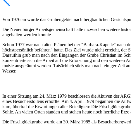
Von 1976 an wurde das Grubengebiet nach bergbaulichen Gesichtspu
Die Neuenbürger Arbeitsgemeinschaft hatte inzwischen weitere historis
abgehalten werden konnte.
Schon 1977 war nach alten Plänen bei der "Barbara-Kapelle" nach de
höchstpersönlich befahren" hatte. Das Ziel wurde nicht erreicht, der S
Daraufhin grub man nach den Eingängen der Grube Christian im Schna
konzentrierte sich die Arbeit auf die Erforschung und den weiteren Au
mußte ausgeräumt werden. Tatsächlich stieß man nach einiger Zeit auf
Wasser.
In einer Sitzung am 24. März 1979 beschlossen die Aktiven der ARG
eines Besucherstollens erhoffte. Am 4. April 1979 begannen die Au
kam, übertraf die Erwartungen aller Beteiligten: Die Frischglückgru
Sohle. An vielen Orten standen und stehen heute noch herrliche Erz
Die Frischglückgrube wurde am 30. März 1985 als Besucherbergwerk 