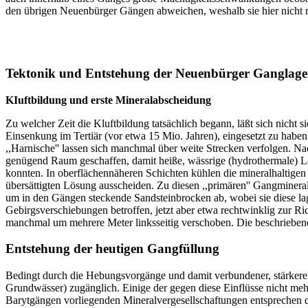
den übrigen Neuenbürger Gängen abweichen, weshalb sie hier nicht n
Tektonik und Entstehung der Neuenbürger Ganglager
KIuftbildung und erste Mineralabscheidung
Zu welcher Zeit die Kluftbildung tatsächlich begann, läßt sich nicht
Einsenkung im Tertiär (vor etwa 15 Mio. Jahren), eingesetzt zu habe
,,Harnische'' lassen sich manchmal über weite Strecken verfolgen. Na
genügend Raum geschaffen, damit heiße, wässrige (hydrothermale) Lö
konnten. In oberflächennäheren Schichten kühlen die mineralhaltigen
übersättigten Lösung ausscheiden. Zu diesen ,,primären'' Gangminerale
um in den Gängen steckende Sandsteinbrocken ab, wobei sie diese l
Gebirgsverschiebungen betroffen, jetzt aber etwa rechtwinklig zur 
manchmal um mehrere Meter linksseitig verschoben. Die beschriebenen
Entstehung der heutigen Gangfüllung
Bedingt durch die Hebungsvorgänge und damit verbundener, stärkerer
Grundwässer) zugänglich. Einige der gegen diese Einflüsse nicht me
Barytgängen vorliegenden Mineralvergesellschaftungen entsprechen d