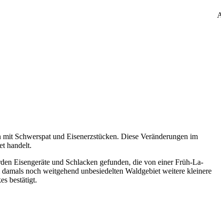
A
n mit Schwerspat und Eisenerzstücken. Diese Veränderungen im
t handelt.
rden Eisengeräte und Schlacken gefunden, die von einer Früh-La-
 damals noch weitgehend unbesiedelten Waldgebiet weitere kleinere
s bestätigt.