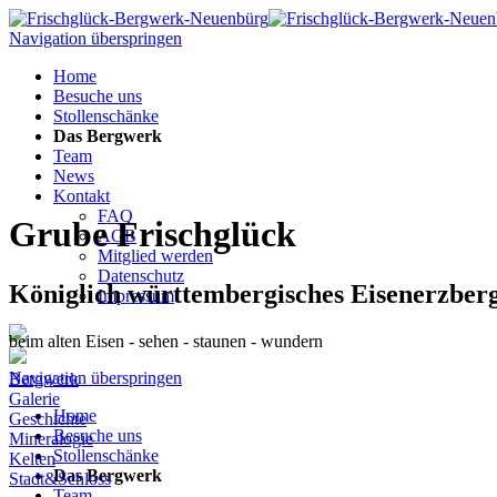
Navigation überspringen
Home
Besuche uns
Stollenschänke
Das Bergwerk
Team
News
Kontakt
FAQ
Grube Frischglück
AGB
Mitglied werden
Datenschutz
Königlich württembergisches Eisenerzber
Impressum
beim alten Eisen - sehen - staunen - wundern
Navigation überspringen
Bergwerk
Galerie
Home
Geschichte
Besuche uns
Mineralogie
Stollenschänke
Kelten
Das Bergwerk
Stadt&Schloss
Team