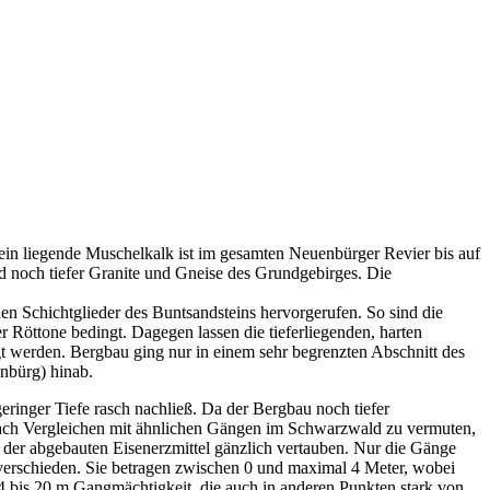
tein liegende Muschelkalk ist im gesamten Neuenbürger Revier bis auf
d noch tiefer Granite und Gneise des Grundgebirges. Die
en Schichtglieder des Buntsandsteins hervorgerufen. So sind die
r Röttone bedingt. Dagegen lassen die tieferliegenden, harten
gt werden. Bergbau ging nur in einem sehr begrenzten Abschnitt des
enbürg) hinab.
eringer Tiefe rasch nachließ. Da der Bergbau noch tiefer
 nach Vergleichen mit ähnlichen Gängen im Schwarzwald zu vermuten,
b der abgebauten Eisenerzmittel gänzlich vertauben. Nur die Gänge
 verschieden. Sie betragen zwischen 0 und maximal 4 Meter, wobei
 bis 20 m Gangmächtigkeit, die auch in anderen Punkten stark von